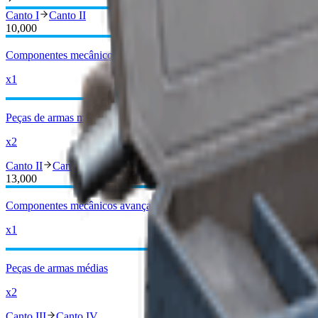
Canto I
Canto II
10,000
Componentes mecânicos avançados
x1
Peças de armas médias
x2
Canto II
Canto III
13,000
Componentes mecânicos avançados
x1
Peças de armas médias
x2
Canto III
Canto IV