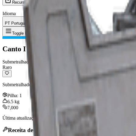
Recursos
Idioma
PT Português
Item
:
Canto I
Toggle Menu
Canto I
Submetralhadora
Raro
Submetralhadora totalmente automática com um calibre maior.
Pilha
:
1
6.5
kg
7,000
Última atualização
:
Mar 31, 2026
Receita de Fabricação