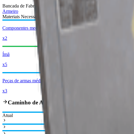
Bancada de Fabricação
:
Armeiro
Materiais Necessários:
Componentes mecânicos avançados
x2
Ímã
x5
Peças de armas médias
x3
Caminho de Aprimoramento
Atual