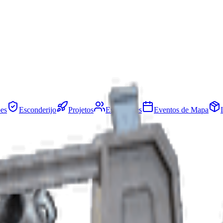
es
Esconderijo
Projetos
Esquadrões
Eventos de Mapa