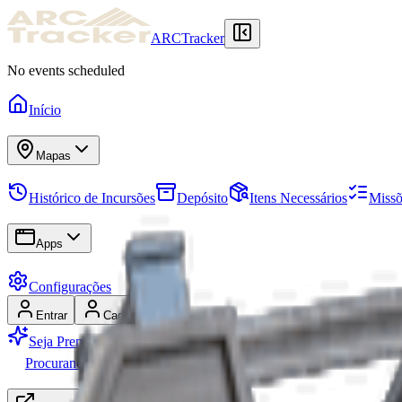
ARCTracker
No events scheduled
Início
Mapas
Histórico de Incursões
Depósito
Itens Necessários
Missõ
Apps
Configurações
Entrar
Cadastrar-se
Seja Premium
Procurando Grupo