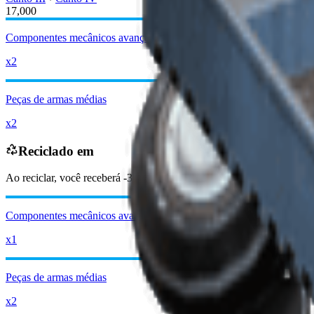
17,000
Componentes mecânicos avançados
x2
Peças de armas médias
x2
Reciclado em
Ao reciclar, você receberá
-3850
menos
Moedas Raider
Componentes mecânicos avançados
x1
Peças de armas médias
x2