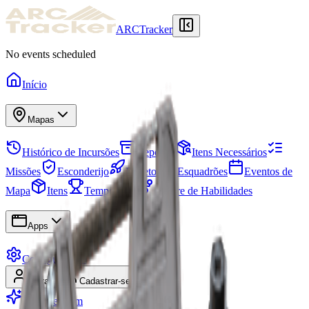
ARCTracker
No events scheduled
Início
Mapas
Histórico de Incursões
Depósito
Itens Necessários
Missões
Esconderijo
Projetos
Esquadrões
Eventos de
Mapa
Itens
Temporadas
Árvore de Habilidades
Apps
Configurações
Entrar
Cadastrar-se
Seja Premium