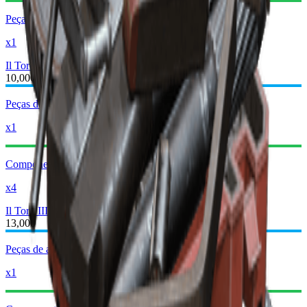
Peças de armas simples
x1
Il Toro II
Il Toro III
10,000
Peças de arma pesada
x1
Componentes mecânicos
x4
Il Toro III
Il Toro IV
13,000
Peças de arma pesada
x1