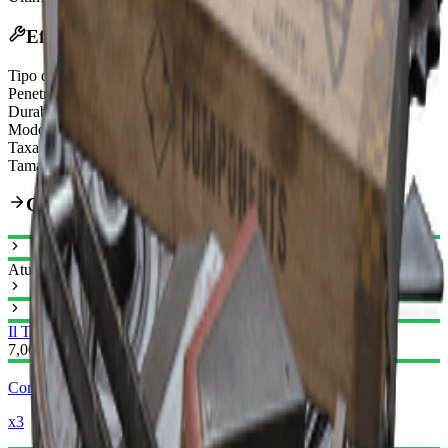
Efeitos
Tipo de munição
Shotgun Ammo
Penetração de armadura ARC
Weak
Durabilidade
110/110
Modo de disparo
Pump-Action
Taxa de Disparo Aumentada
17.5%
Tamanho do carregador
6
Caminho de Aprimoramento
Atual
Il Toro I
Il Toro II
7,000
Componentes mecânicos
x3