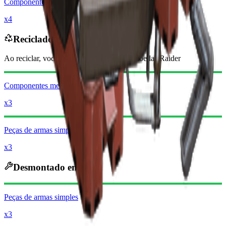
Componentes mecânicos
x4
Reciclado em
Ao reciclar, você receberá
-4090
menos
Moedas Raider
Componentes mecânicos
x3
Peças de armas simples
x3
Desmontado em
Peças de armas simples
x3