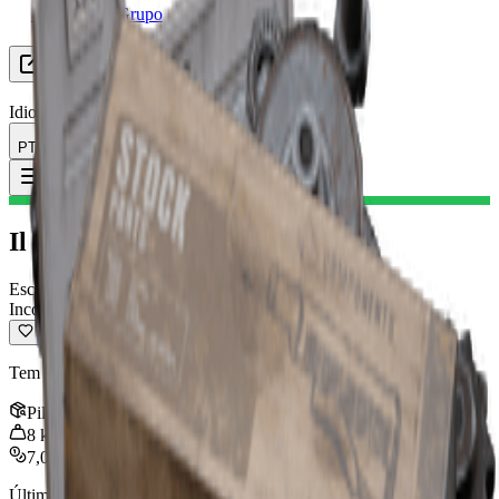
Procurando Grupo
Recursos
Idioma
PT Português
Item
:
Il Toro II
Toggle Menu
Il Toro II
Escopeta
Incomum
Tem grande dispersão de balas, queda acentuada e alto dano.
Pilha
:
1
8
kg
7,000
Última atualização
:
Mar 17, 2026