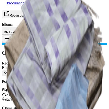
Procurando grupo
Recursos
Idioma
BR Português (Brasil)
Item
:
Cobertor Rasgado
Toggle Menu
Cobertor Rasgado
Reciclável
Raro
Pode ser reciclado em tecido.
Pilha
:
3
2
kg
640
Última atualização
:
Jan 09, 2026