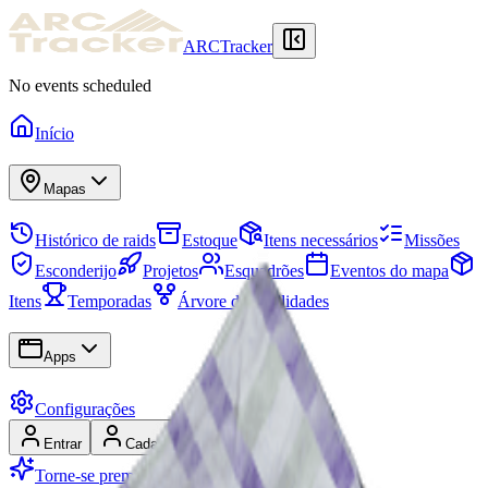
ARCTracker
No events scheduled
Início
Mapas
Histórico de raids
Estoque
Itens necessários
Missões
Esconderijo
Projetos
Esquadrões
Eventos do mapa
Itens
Temporadas
Árvore de habilidades
Apps
Configurações
Entrar
Cadastrar-se
Torne-se premium