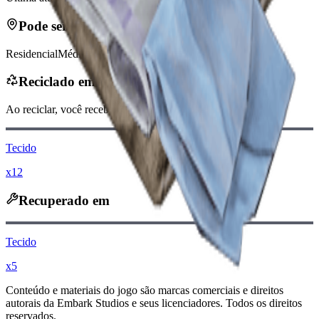
Pode ser encontrado em
Residencial
Médico
Reciclado em
Ao reciclar, você receberá
-40
menos
Moedas raider
Tecido
x12
Recuperado em
Tecido
x5
Conteúdo e materiais do jogo são marcas comerciais e direitos
autorais da Embark Studios e seus licenciadores. Todos os direitos
reservados.