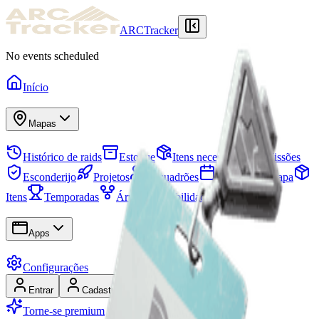
ARCTracker
No events scheduled
Início
Mapas
Histórico de raids
Estoque
Itens necessários
Missões
Esconderijo
Projetos
Esquadrões
Eventos do mapa
Itens
Temporadas
Árvore de habilidades
Apps
Configurações
Entrar
Cadastrar-se
Torne-se premium