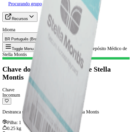
Procurando grupo
Recursos
Idioma
BR Português (Brasil)
Item
:
Chave do Depósito Médico de
Toggle Menu
Stella Montis
Chave do Depósito Médico de Stella
Montis
Chave
Incomum
Destranca uma porta nos Arquivos em Stella Montis
Pilha
:
1
0.25
kg