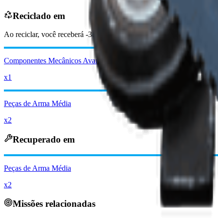
Reciclado em
Ao reciclar, você receberá
-3850
menos
Moedas raider
Componentes Mecânicos Avançados
x1
Peças de Arma Média
x2
Recuperado em
Peças de Arma Média
x2
Missões relacionadas