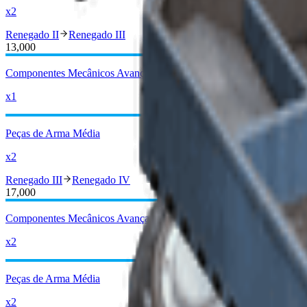
x2
Renegado II
Renegado III
13,000
Componentes Mecânicos Avançados
x1
Peças de Arma Média
x2
Renegado III
Renegado IV
17,000
Componentes Mecânicos Avançados
x2
Peças de Arma Média
x2