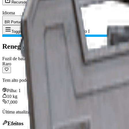
Recursos
Idioma
BR Português (Brasil)
Item
:
Renegado I
Toggle Menu
Renegado I
Fuzil de batalha
Raro
Tem alto poder de dano, precisão e dano de tiro na cabeça.
Pilha
:
1
10
kg
7,000
Última atualização
:
Mar 22, 2026
Efeitos