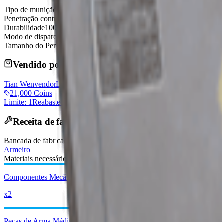
Tipo de munição
Medium Ammo
Penetração contra blindagem ARC
Moderate
Durabilidade
100/100
Modo de disparo
Lever-Action
Tamanho do Pente
8
Vendido por Comerciantes
Tian Wen
vendorLevel
21,000 Coins
Limite: 1
Reabastece diariamente
Receita de fabricação
Bancada de fabricação
:
Armeiro
Materiais necessários:
Componentes Mecânicos Avançados
x2
Peças de Arma Média