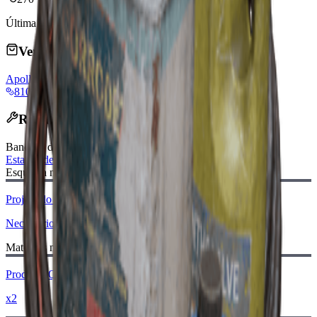
Última atualização
:
Mar 22, 2026
Vendido por Comerciantes
Apollo
vendorLevel
810 Coins
Receita de fabricação
Bancada de fabricação
:
Estação de Utilidades
Esquema necessário:
Projeto do Sinalizador de Combatente Remoto
Necessário
Materiais necessários:
Produtos Químicos
x2