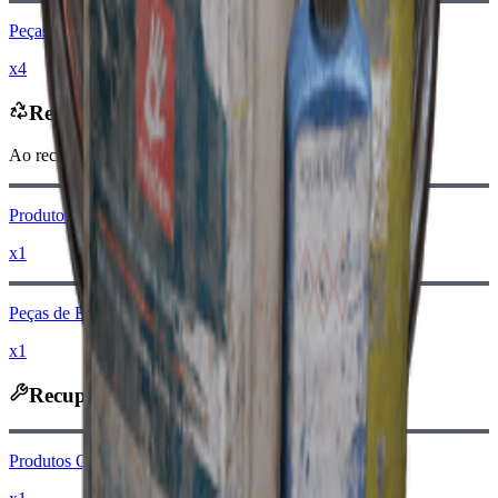
Peças de Borracha
x4
Reciclado em
Ao reciclar, você receberá
-170
menos
Moedas raider
Produtos Químicos
x1
Peças de Borracha
x1
Recuperado em
Produtos Químicos