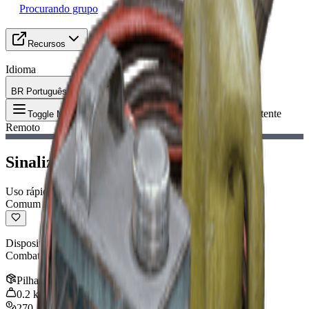
Procurando grupo
Recursos
Idioma
BR Português (Brasil)
Item
:
Sinalizador de Combatente
Toggle Menu
Remoto
Sinalizador de Combatente Remoto
Uso rápido
Comum
Dispositivo portátil que lança um sinalizador de socorro de
Combatente ao ser acionado manualmente.
Pilha
:
3
0.2
kg
270