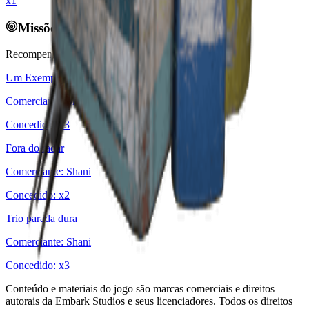
x1
Missões relacionadas
Recompensado por:
Um Exemplar Perfeito
Comerciante
:
Shani
Concedido
: x
3
Fora do radar
Comerciante
:
Shani
Concedido
: x
2
Trio parada dura
Comerciante
:
Shani
Concedido
: x
3
Conteúdo e materiais do jogo são marcas comerciais e direitos
autorais da Embark Studios e seus licenciadores. Todos os direitos