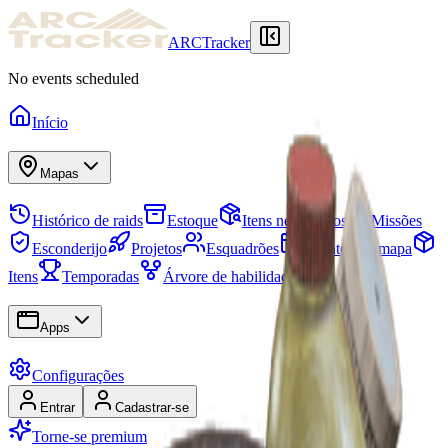
ARCTracker
No events scheduled
Início
Mapas
Histórico de raids
Estoque
Itens necessários
Missões
Esconderijo
Projetos
Esquadrões
Eventos do mapa
Itens
Temporadas
Árvore de habilidades
Apps
Configurações
Entrar
Cadastrar-se
Torne-se premium