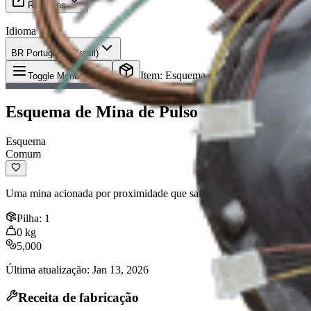
Recursos
Idioma
BR Português (Brasil)
Item
:
Esquema de Mina de Pulso
Toggle Menu
Esquema de Mina de Pulso
Esquema
Comum
Uma mina acionada por proximidade que salta e repele qualquer coisa 
Pilha
:
1
0
kg
5,000
Última atualização
:
Jan 13, 2026
Receita de fabricação