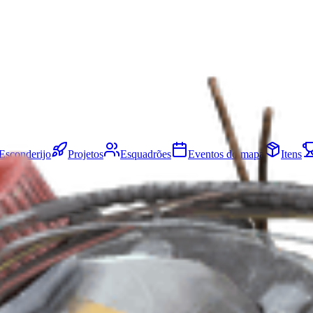
Esconderijo
Projetos
Esquadrões
Eventos do mapa
Itens