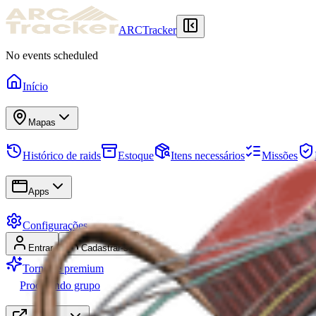
ARCTracker
No events scheduled
Início
Mapas
Histórico de raids
Estoque
Itens necessários
Missões
Apps
Configurações
Entrar
Cadastrar-se
Torne-se premium
Procurando grupo