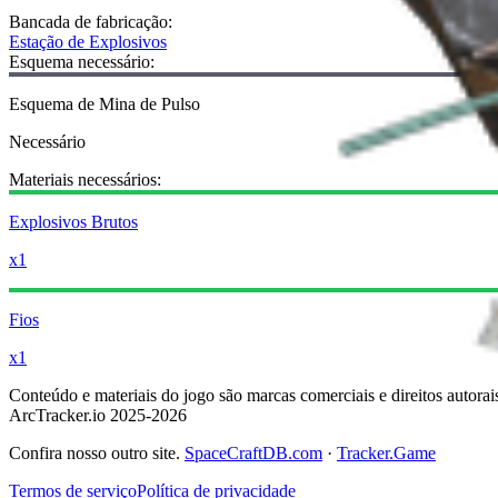
Bancada de fabricação
:
Estação de Explosivos
Esquema necessário:
Esquema de Mina de Pulso
Necessário
Materiais necessários:
Explosivos Brutos
x1
Fios
x1
Conteúdo e materiais do jogo são marcas comerciais e direitos autorai
ArcTracker.io 2025-2026
Confira nosso outro site.
SpaceCraftDB.com
·
Tracker.Game
Termos de serviço
Política de privacidade