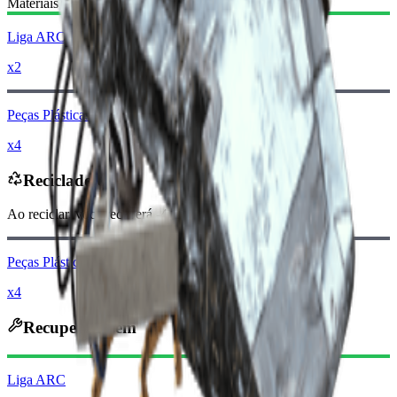
Materiais necessários:
Liga ARC
x2
Peças Plásticas
x4
Reciclado em
Ao reciclar, você receberá
-400
menos
Moedas raider
Peças Plásticas
x4
Recuperado em
Liga ARC