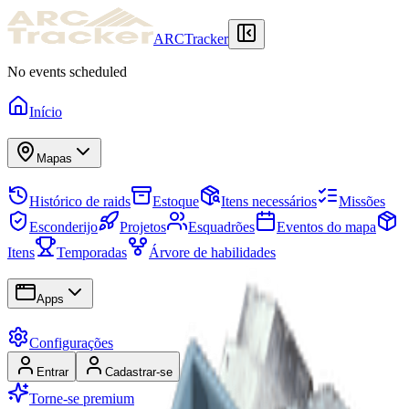
ARCTracker
No events scheduled
Início
Mapas
Histórico de raids
Estoque
Itens necessários
Missões
Esconderijo
Projetos
Esquadrões
Eventos do mapa
Itens
Temporadas
Árvore de habilidades
Apps
Configurações
Entrar
Cadastrar-se
Torne-se premium