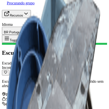
Procurando grupo
Recursos
Idioma
BR Português (Brasil)
Item
:
Escudo Leve
Toggle Menu
Escudo Leve
Escudo
Incomum
Escudo leve que bloqueia uma pequena parte do dano sofrido sem
afetar a mobilidade.
Pilha
:
1
5
kg
640