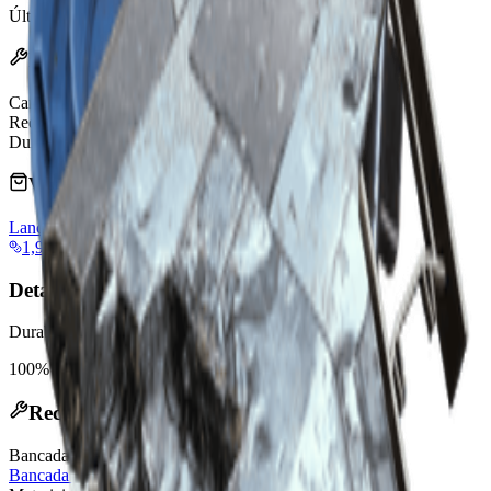
Última atualização
:
Feb 24, 2026
Efeitos
Carga
40
Redução de Dano
40%
Durabilidade
100/100
Vendido por Comerciantes
Lance
1,920 Coins
Detalhes da arma
Durabilidade:
100
%
Receita de fabricação
Bancadas de fabricação
:
Bancada de Equipamentos
,
Bancada