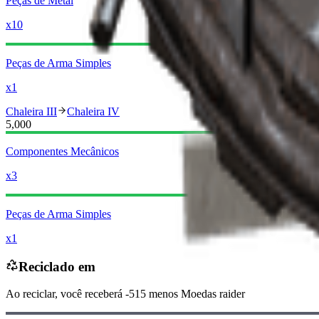
Peças de Metal
x10
Peças de Arma Simples
x1
Chaleira III
Chaleira IV
5,000
Componentes Mecânicos
x3
Peças de Arma Simples
x1
Reciclado em
Ao reciclar, você receberá
-515
menos
Moedas raider