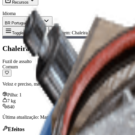
Recursos
Idioma
BR Português (Brasil)
Item
:
Chaleira I
Toggle Menu
Chaleira I
Fuzil de assalto
Comum
Veloz e preciso, mas tem baixa velocidade de projétil e demora muito 
Pilha
:
1
7
kg
840
Última atualização
:
Mar 17, 2026
Efeitos