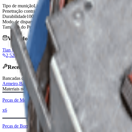
Tipo de munição
Light Ammo
Penetração contra blindagem ARC
Very Weak
Durabilidade
100/100
Modo de disparo
Semi-Automatic
Tamanho do Pente
20
Vendido por Comerciantes
Tian Wen
2,520 Coins
Receita de fabricação
Bancadas de fabricação
:
Armeiro
,
Bancada
Materiais necessários:
Peças de Metal
x6
Peças de Borracha