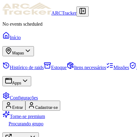
ARCTracker
No events scheduled
Início
Mapas
Histórico de raids
Estoque
Itens necessários
Missões
Apps
Configurações
Entrar
Cadastrar-se
Torne-se premium
Procurando grupo