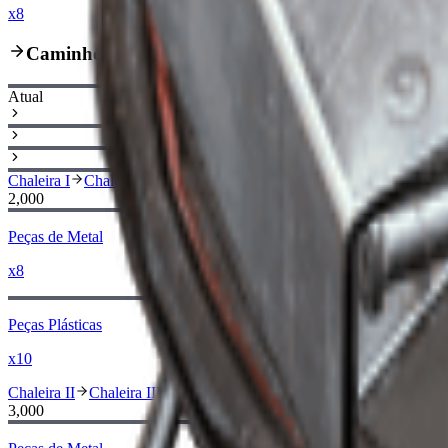
x8
Caminho de Aprimoramento
Atual
Chaleira I
Chaleira II
2,000
Peças de Metal
x8
Peças Plásticas
x10
Chaleira II
Chaleira III
3,000