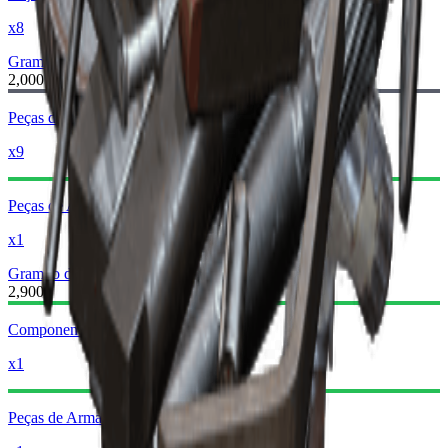
x8
Grampo de Cabelo II
Grampo de Cabelo III
2,000
Peças de Metal
x9
Peças de Arma Simples
x1
Grampo de Cabelo III
Grampo de Cabelo IV
2,900
Componentes Mecânicos
x1
Peças de Arma Simples