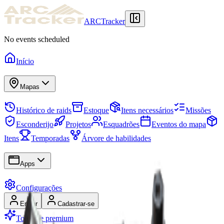
ARCTracker
No events scheduled
Início
Mapas
Histórico de raids
Estoque
Itens necessários
Missões
Esconderijo
Projetos
Esquadrões
Eventos do mapa
Itens
Temporadas
Árvore de habilidades
Apps
Configurações
Entrar
Cadastrar-se
Torne-se premium