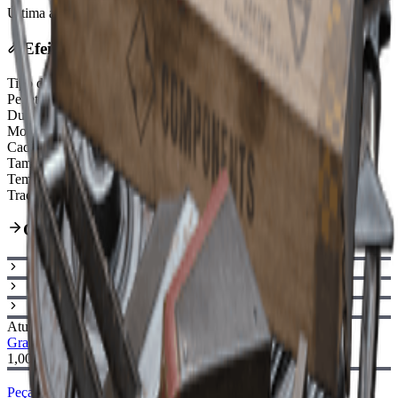
Última atualização
:
Feb 24, 2026
Efeitos
Tipo de munição
Light Ammo
Penetração contra blindagem ARC
Very Weak
Durabilidade
130/130
Modo de disparo
Slide-Action
Cadência de Tiro Aumentada
30%
Tamanho do Pente
8
Tempo de Recarga Reduzido
40%
Traço Especial
Integrated Silencer
Caminho de Aprimoramento
Atual
Grampo de Cabelo I
Grampo de Cabelo II
1,000
Peças de Metal