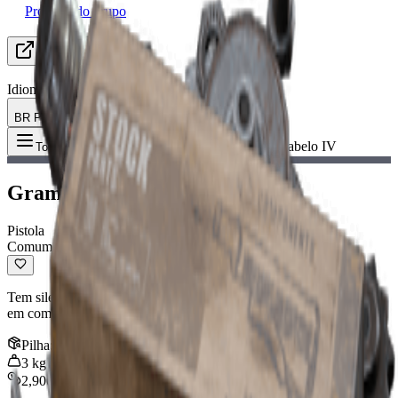
Procurando grupo
Recursos
Idioma
BR Português (Brasil)
Item
:
Grampo de Cabelo IV
Toggle Menu
Grampo de Cabelo IV
Pistola
Comum
Tem silenciador embutido. Ótima para furtividade, mas complicada
em combate.
Pilha
:
1
3
kg
2,900