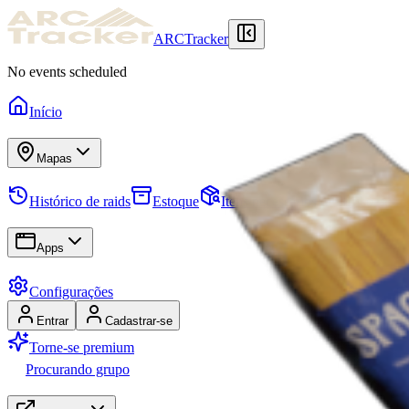
ARCTracker
No events scheduled
Início
Mapas
Histórico de raids
Estoque
Itens necessários
Missões
Apps
Configurações
Entrar
Cadastrar-se
Torne-se premium
Procurando grupo