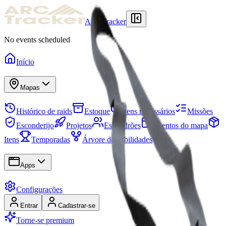
ARCTracker
No events scheduled
Início
Mapas
Histórico de raids
Estoque
Itens necessários
Missões
Esconderijo
Projetos
Esquadrões
Eventos do mapa
Itens
Temporadas
Árvore de habilidades
Apps
Configurações
Entrar
Cadastrar-se
Torne-se premium