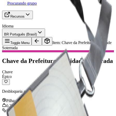
Procurando grupo
Recursos
Idioma
BR Português (Brasil)
Item
:
Chave da Prefeitura da Cidade
Toggle Menu
Soterrada
Chave da Prefeitura da Cidade Soterrada
Chave
Épico
Desbloqueia a porta da Prefeitura na Cidade Soterrada
Pilha
:
1
0.25
kg
100