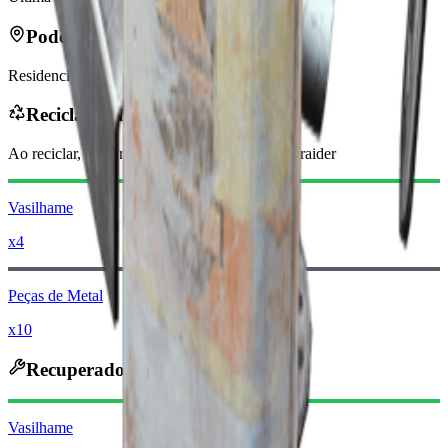
Pode ser encontrado em
Residencial
Reciclado em
Ao reciclar, você receberá
-50
menos
Moedas raider
Vasilhame
x4
Peças de Metal
x10
Recuperado em
Vasilhame