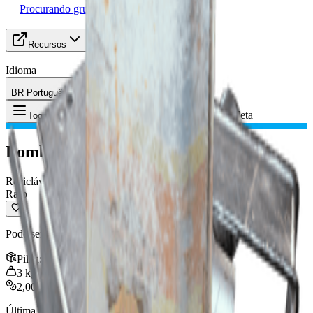
Procurando grupo
Recursos
Idioma
BR Português (Brasil)
Item
:
Bomba de Bicicleta
Toggle Menu
Bomba de Bicicleta
Reciclável
Raro
Pode ser reciclado em materiais de criação.
Pilha
:
3
3
kg
2,000
Última atualização
:
Nov 01, 2025