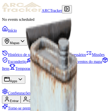
ARCTracker
No events scheduled
Início
Mapas
Histórico de raids
Estoque
Itens necessários
Missões
Esconderijo
Projetos
Esquadrões
Eventos do mapa
Itens
Temporadas
Árvore de habilidades
Apps
Configurações
Entrar
Cadastrar-se
Torne-se premium