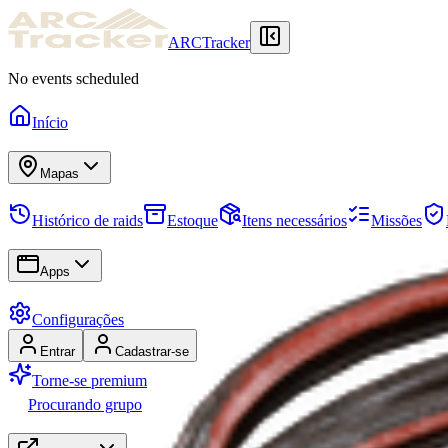
ARCTracker
No events scheduled
Início
Mapas
Histórico de raids
Estoque
Itens necessários
Missões
Apps
Configurações
Entrar
Cadastrar-se
Torne-se premium
Procurando grupo