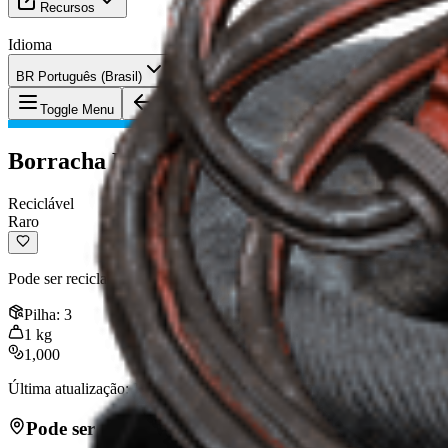
Recursos
Idioma
BR Português (Brasil)
Item
:
Borracha Flexível ARC
Toggle Menu
Borracha Flexível ARC
Reciclável
Raro
Pode ser reciclado em materiais de fabricação.
Pilha
:
3
1
kg
1,000
Última atualização
:
Jan 13, 2026
Pode ser encontrado em