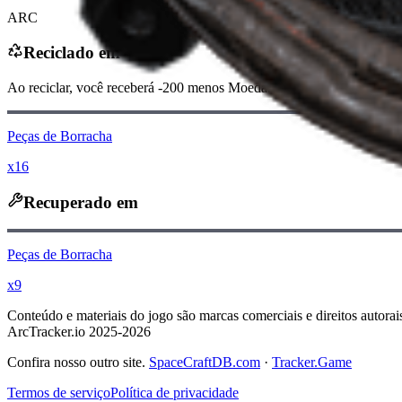
ARC
Reciclado em
Ao reciclar, você receberá
-200
menos
Moedas raider
Peças de Borracha
x16
Recuperado em
Peças de Borracha
x9
Conteúdo e materiais do jogo são marcas comerciais e direitos autorai
ArcTracker.io 2025-2026
Confira nosso outro site.
SpaceCraftDB.com
·
Tracker.Game
Termos de serviço
Política de privacidade