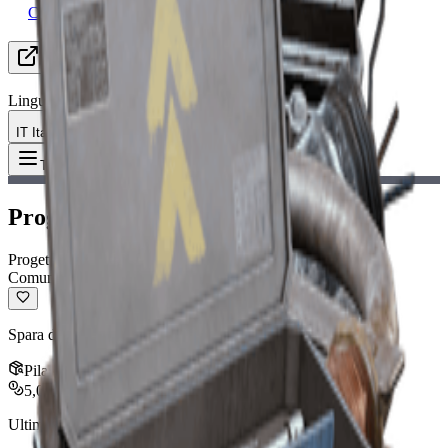
Cerca Gruppo (LFG)
Risorse
Lingua
IT Italiano
Oggetto
:
Progetto Venator
Toggle Menu
Progetto Venator
Progetto
Comune
Spara due colpi alla volta.
Pila
:
1
5,000
Ultimo aggiornamento
:
Jan 13, 2026