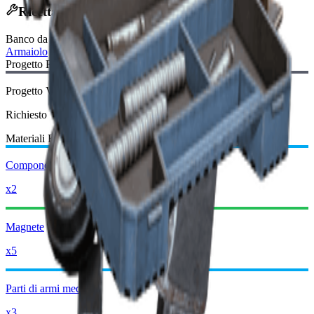
Ricetta di Creazione
Banco da Lavoro
:
Armaiolo
Progetto Richiesto:
Progetto Venator
Richiesto
Materiali Richiesti:
Componenti meccanici avanzati
x2
Magnete
x5
Parti di armi medie
x3