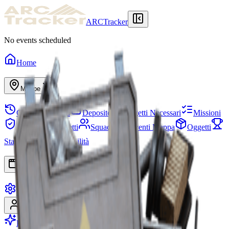
ARCTracker
No events scheduled
Home
Mappe
Cronologia Raid
Deposito
Oggetti Necessari
Missioni
Rifugio
Progetti
Squadre
Eventi Mappa
Oggetti
Stagioni
Albero Abilità
App
Impostazioni
Accedi
Registrati
Passa a Premium