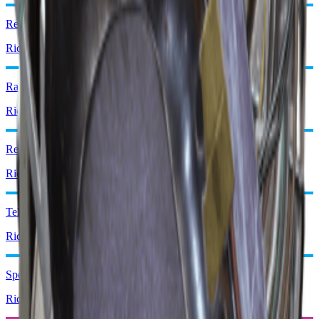
Regolatore di Flusso
Ricicla: x1
Radio
Ricicla: x1
Relè radio
Ricicla: x2
Telecomando
Ricicla: x1
Spettrometro
Ricicla: x1