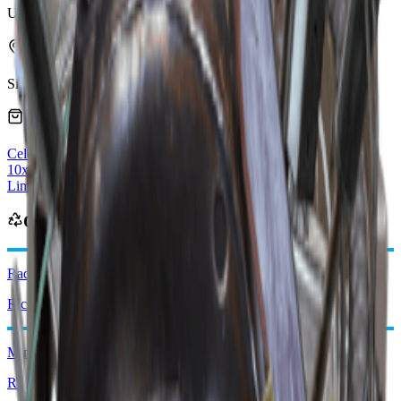
Ultimo aggiornamento
:
Mar 22, 2026
Si trova in
Sicurezza
Tecnologico
Venduto dai mercanti
Celeste
vendorLevel
10x Semi assortiti
Limite: 5
Rifornimento giornaliero
Ottenibile da
Radio portatile rotta
Ricicla: x3
Mina esplosiva
Ricicla: x1