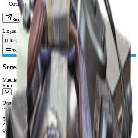
Cerca Gruppo (LFG)
Risorse
Lingua
IT Italiano
Oggetto
:
Sensori
Toggle Menu
Sensori
Materiale di Superficie
Raro
Usato per la fabbricazione. Si usa per creare: Branco di lupi, Mina
esplosiva, Chiave del portello del predone, Granata marcatrice
Pila
:
5
0.3
kg
500