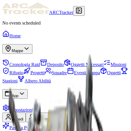
ARCTracker
No events scheduled
Home
Mappe
Cronologia Raid
Deposito
Oggetti Necessari
Missioni
Rifugio
Progetti
Squadre
Eventi Mappa
Oggetti
Stagioni
Albero Abilità
App
Impostazioni
Accedi
Registrati
Passa a Premium