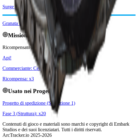
Surge Coil
Granata marcatrice
Missioni Correlate
Ricompensato da:
Api!
Commerciante
:
Celeste
Ricompensa
: x
3
Usato nei Progetti
Progetto di spedizione (Spedizione 1)
Fase
3
(
Struttura
): x
20
Contenuti di gioco e materiali sono marchi e copyright di Embark
Studios e dei suoi licenziatari. Tutti i diritti riservati.
ArcTracker.io 2025-2026