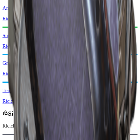
Analizzatore di spettro
Ricicla: x1
Surge Coil
Ricicla: x1
Granata marcatrice
Ricicla: x1
Termostato
Ricicla: x1
Si ricicla in
Riciclando, riceverai
-225
meno
Monete Raider