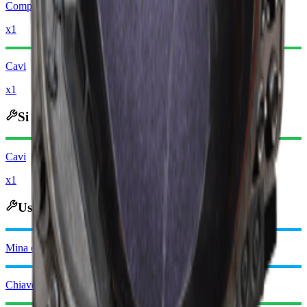
Componenti metallici
x1
Cavi
x1
Si recupera in
Cavi
x1
Usato nella Creazione
Mina esplosiva
Chiave della botola del Raider