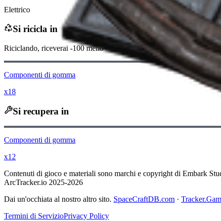
Elettrico
Si ricicla in
Riciclando, riceverai
-100
meno
Monete Raider
Componenti di gomma
x18
Si recupera in
Componenti di gomma
x12
Contenuti di gioco e materiali sono marchi e copyright di Embark Studios 
ArcTracker.io 2025-2026
Dai un'occhiata al nostro altro sito.
SpaceCraftDB.com
·
Tracker.Ga
Termini di Servizio
Privacy Policy