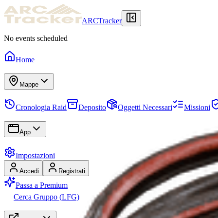
ARCTracker
No events scheduled
Home
Mappe
Cronologia Raid
Deposito
Oggetti Necessari
Missioni
App
Impostazioni
Accedi
Registrati
Passa a Premium
Cerca Gruppo (LFG)