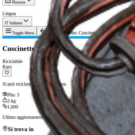
Risorse
Lingua
IT Italiano
Oggetto
:
Cuscinetto di Gomma
Toggle Menu
Cuscinetto di Gomma
Riciclabile
Raro
Si può riciclare in parti di gomma.
Pila
:
3
2
kg
1,000
Ultimo aggiornamento
:
Feb 24, 2026
Si trova in