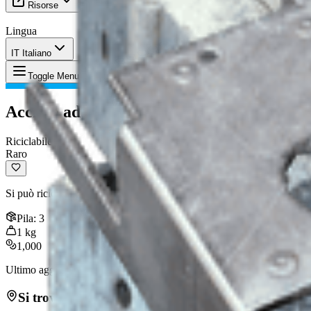
Risorse
Lingua
IT Italiano
Oggetto
:
Acciaio ad alte prestazioni 
Toggle Menu
Acciaio ad alte prestazioni ARC
Riciclabile
Raro
Si può riciclare in materiali di fabbricazione.
Pila
:
3
1
kg
1,000
Ultimo aggiornamento
:
Nov 01, 2025
Si trova in