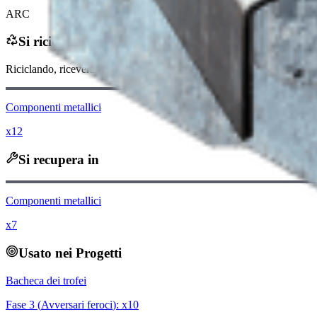
ARC
Si ricicla in
Riciclando, riceverai
-100
meno
Monete Raider
Componenti metallici
x12
Si recupera in
Componenti metallici
x7
Usato nei Progetti
Bacheca dei trofei
Fase
3
(
Avversari feroci
): x
10