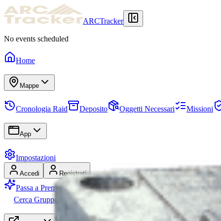
ARCTracker
No events scheduled
Home
Mappe
Cronologia Raid
Deposito
Oggetti Necessari
Missioni
App
Impostazioni
Accedi
Registrati
Passa a Premium
Cerca Gruppo (LFG)