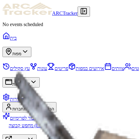
ARCTracker
No events scheduled
בית
מפות
טים
צוותים
אירועים במפות
פריטים
עונות
עץ סקילים
אפליקציות
הגדרות
הרשמה
התחברות
עבור לפרימיום
מחפש קבוצה (LFG)