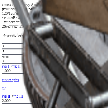
Heavy Ammo
סוג תחמושת
Strong
חדירת שריון ARC
עמידות
120/120
Break-Action
מצב ירי
גודל מחסנית
1
26% Reduced Reload Time
משתני שדרוג
מסלול שדרוג
נוכחי
פרו II
פרו I
1,000
חלקי מתכת
x7
פרו III
פרו II
2,000