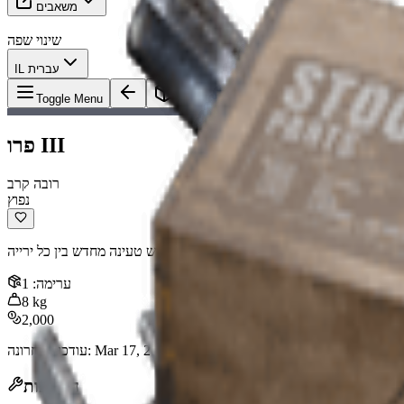
משאבים
שינוי שפה
IL עברית
פרו III
פריט
:
Toggle Menu
פרו III
רובה קרב
נפוץ
עוצמתי במיוחד, אך דורש טעינה מחדש בין כל ירייה.
ערימה
:
1
8
kg
2,000
Mar 17, 2026
:
עודכן לאחרונה
השפעות