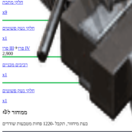
חלקי מתכת
x9
חלקי נשק פשוטים
x1
פרו IV
פרו III
2,900
רכיבים מכניים
x1
חלקי נשק פשוטים
x1
ממוחזר ל
בעת מיחזור, תקבל
-1220
פחות
מטבעות שודדים