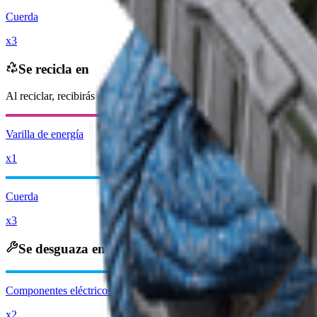
Cuerda
x3
Se recicla en
Al reciclar, recibirás
-7500
menos
Monedas Raider
Varilla de energía
x1
Cuerda
x3
Se desguaza en
Componentes eléctricos avanzados
x2