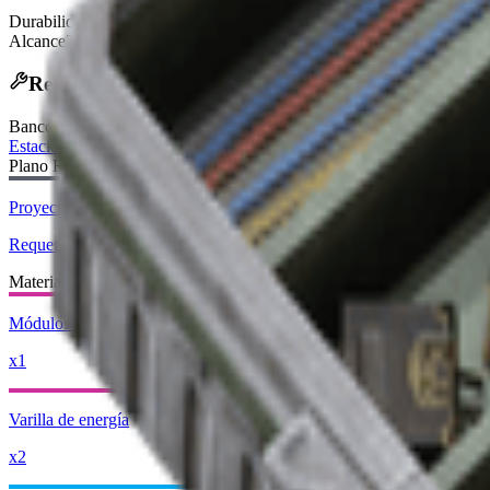
Durabilidad
100/100
Alcance
20m
Receta de Fabricación
Banco de Trabajo
:
Estación de utilidad
Plano Requerido:
Proyecto del mosquetón
Requerido
Materiales Requeridos:
Módulos del Éxodo
x1
Varilla de energía
x2