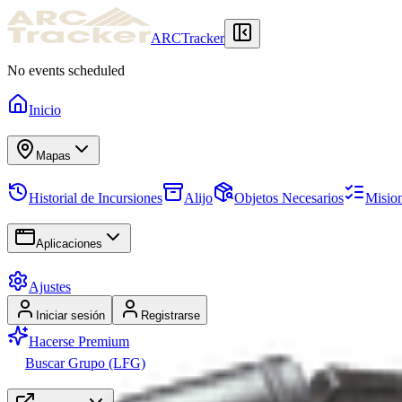
ARCTracker
No events scheduled
Inicio
Mapas
Historial de Incursiones
Alijo
Objetos Necesarios
Misio
Aplicaciones
Ajustes
Iniciar sesión
Registrarse
Hacerse Premium
Buscar Grupo (LFG)