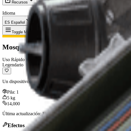
Recursos
Idioma
ES Español
Objeto
:
Mosquetón
Toggle Menu
Mosquetón
Uso Rápido
Legendario
Un dispositivo que permite al usuario escalar estructuras, edificios y r
Pila
:
1
5
kg
14,000
Última actualización
:
Feb 24, 2026
Efectos