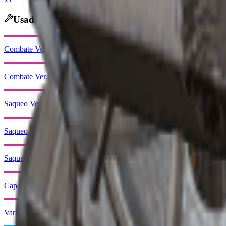
Usado en Fabricación
Combate Ver. 3 (Agresivo)
Combate Ver. 3 (Flanqueo)
Saqueo Ver. 3 (Cauteloso)
Saqueo Ver. 3 (Guardián)
Saqueo Ver. 3 (Superviviente)
Capa fotoeléctrica
Varilla de energía