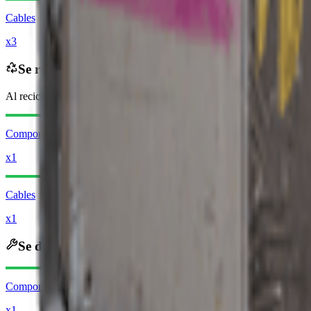
Cables
x3
Se recicla en
Al reciclar, recibirás
-910
menos
Monedas Raider
Componentes eléctricos
x1
Cables
x1
Se desguaza en
Componentes eléctricos
x1