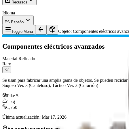
Recursos
Idioma
ES Español
Objeto
:
Componentes eléctricos avanz
Toggle Menu
Componentes eléctricos avanzados
Material Refinado
Raro
Se usan para fabricar una amplia gama de objetos. Se pueden reciclar 
Saqueo Ver. 3 (Cauteloso), Táctico Ver. 3 (Curación)
Pila
:
5
1
kg
1,750
Última actualización
:
Mar 17, 2026
Se puede encontrar en