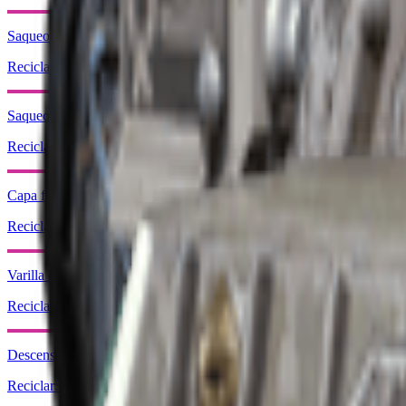
Saqueo Ver. 3 (Guardián)
Reciclar: x1
Saqueo Ver. 3 (Superviviente)
Reciclar: x1
Capa fotoeléctrica
Reciclar: x1
Varilla de energía
Reciclar: x1
Descensor motorizado
Reciclar: x1