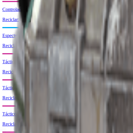
Controlador de cohetero
Reciclar: x1
Espectrómetro
Reciclar: x1
Táctico Ver. 3 (Defensivo)
Reciclar: x1
Táctico Ver. 3 (Curación)
Reciclar: x1
Táctico Ver. 3 (Reanimación)
Reciclar: x1