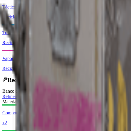
Táctico Ver. 3 (Humo)
Reciclar: x1
Transceptor de telemetría
Reciclar: x1
Vaporizer Regulator
Reciclar: x1
Receta de Fabricación
Banco de Trabajo
:
Refinería
Materiales Requeridos:
Componentes eléctricos
x2