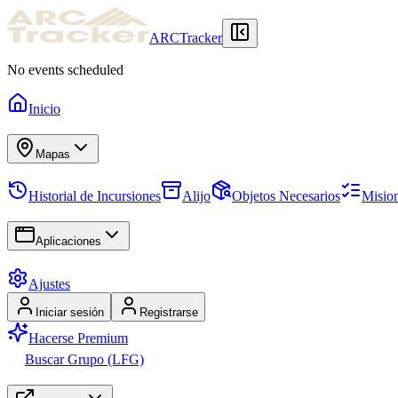
ARCTracker
No events scheduled
Inicio
Mapas
Historial de Incursiones
Alijo
Objetos Necesarios
Misio
Aplicaciones
Ajustes
Iniciar sesión
Registrarse
Hacerse Premium
Buscar Grupo (LFG)