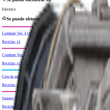
Eléctrico
Se puede obtener de
Combate Ver. 3 (Agresivo)
Reciclar: x1
Combate Ver. 3 (Flanqueo)
Reciclar: x1
Caja de modulación de frecuencia
Reciclar: x1
Saqueo Ver. 3 (Cauteloso)
Reciclar: x1