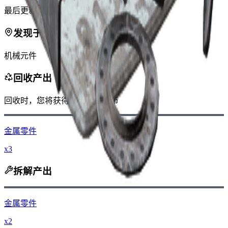
最后更新
:
Jan 09, 2026
发现于
机械元件
回收产出
回收时，您将获得
-45
更少
钱币
金属零件
x3
拆解产出
金属零件
x2