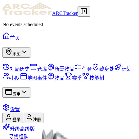
ARCTracker
No events scheduled
首页
地图
对局历史
仓库
所需物品
任务
藏身处
计划
小队
地图事件
物品
赛季
技能树
应用
设置
登录
注册
升级高级版
寻找组队