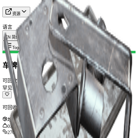
资源
语言
CN 简体中文
物品
:
车牌
Toggle Menu
车牌
可回收物
罕见
可回收为金属零件。
堆叠
:
3
0.8
kg
270