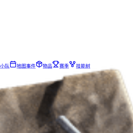
小队
地图事件
物品
赛季
技能树