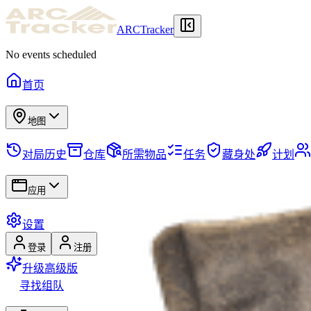
ARCTracker
No events scheduled
首页
地图
对局历史
仓库
所需物品
任务
藏身处
计划
应用
设置
登录
注册
升级高级版
寻找组队