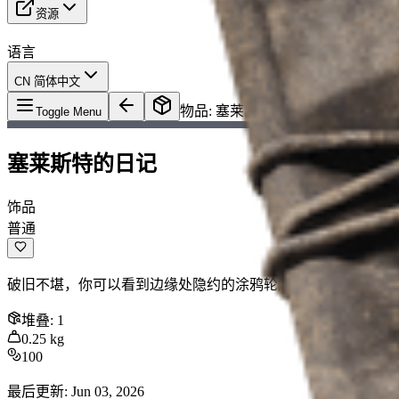
资源
语言
CN 简体中文
物品
:
塞莱斯特的日记
Toggle Menu
塞莱斯特的日记
饰品
普通
破旧不堪，你可以看到边缘处隐约的涂鸦轮廓。
堆叠
:
1
0.25
kg
100
最后更新
:
Jun 03, 2026