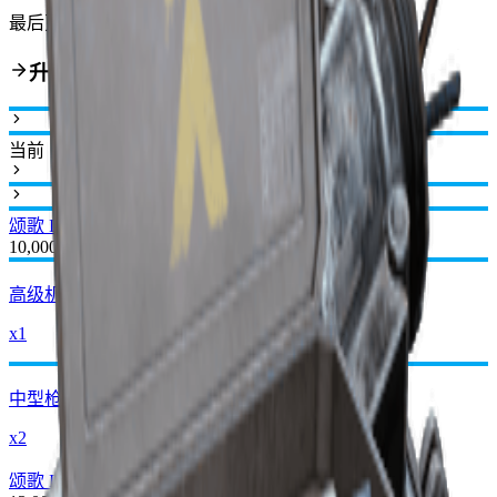
最后更新
:
Mar 31, 2026
升级路线
当前
颂歌 I
颂歌 II
10,000
高级机械元件
x1
中型枪械零件
x2
颂歌 II
颂歌 III