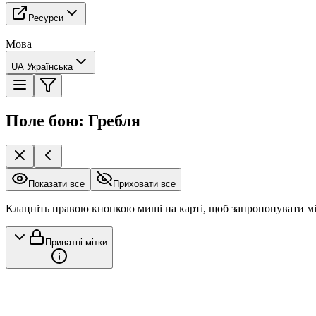
Ресурси
Мова
UA Українська
Поле бою: Гребля
Показати все
Приховати все
Клацніть правою кнопкою миші на карті, щоб запропонувати м
Приватні мітки