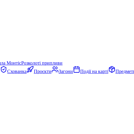
лла Монтіс
Розколоті припливи
Схованка
Проєкти
Загони
Події на карті
Предмет