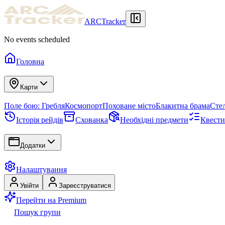
ARCTracker
No events scheduled
Головна
Карти
Поле бою: Гребля
Космопорт
Поховане місто
Блакитна брама
Сте
Історія рейдів
Схованка
Необхідні предмети
Квести
Додатки
Налаштування
Увійти
Зареєструватися
Перейти на Premium
Пошук групи