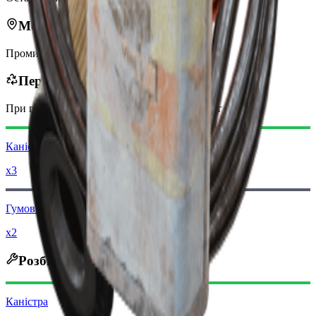
Можна знайти в
Промисловий сектор
Переробляється в
При переробці ви отримаєте
0
менше
Монет рейдера
Каністра
x3
Гумові деталі
x2
Розбирається на
Каністра