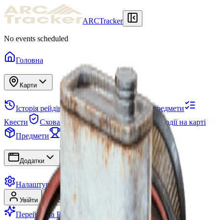
ARCTracker
No events scheduled
Головна
Карти
Історія рейдів
Схованка
Необхідні предмети
Квести
Схованка
Проєкти
Загони
Події на карті
Предмети
Сезони
Дерево навичок
Додатки
Налаштування
Увійти
Зареєструватися
Перейти на Premium