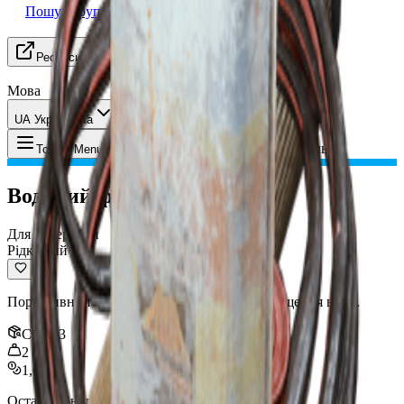
Пошук групи
Ресурси
Мова
UA Українська
Предмет
:
Водяний фільтр
Toggle Menu
Водяний фільтр
Для переробки
Рідкісний
Портативний фільтруючий пристрій для очищення води.
Стек
:
3
2
kg
1,000
Останнє оновлення
:
Nov 1, 2025