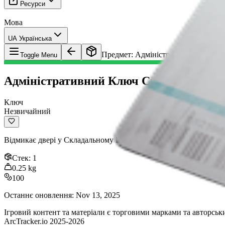
Ресурси
Мова
UA Українська
Предмет
:
Адміністративний Ключ С
Toggle Menu
Адміністративний Ключ Складального 
Ключ
Незвичайний
Відмикає двері у Складальному Цеху в Стелла Монтіс
Стек
:
1
0.25
kg
100
Останнє оновлення
:
Nov 13, 2025
Ігровий контент та матеріали є торговими марками та авторським
ArcTracker.io 2025-2026