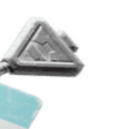
и
Сезони
Дерево навичок