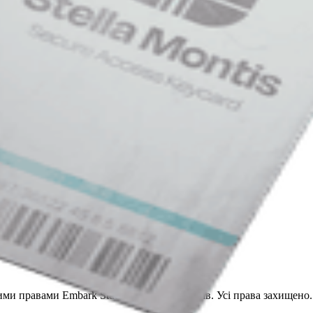
кладального Цеху Стелла Монтіс
Цеху Стелла Монтіс
и правами Embark Studios та їх ліцензіарів. Усі права захищено.