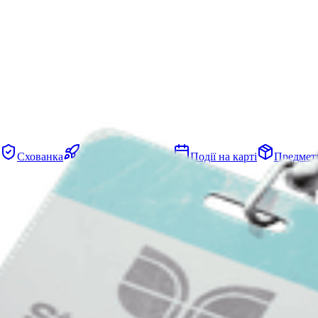
Схованка
Проєкти
Загони
Події на карті
Предмет