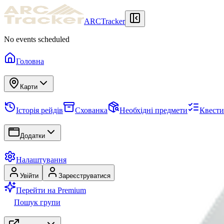
ARCTracker
No events scheduled
Головна
Карти
Історія рейдів
Схованка
Необхідні предмети
Квести
Додатки
Налаштування
Увійти
Зареєструватися
Перейти на Premium
Пошук групи