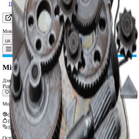
Пошук групи
Ресурси
Мова
UA Українська
Предмет
:
Міні-центрифуга
Toggle Menu
Міні-центрифуга
Для переробки
Рідкісний
Можна переробити на матеріали для крафту.
Стек
:
3
1.5
kg
3,000
Останнє оновлення
:
Jan 09, 2026