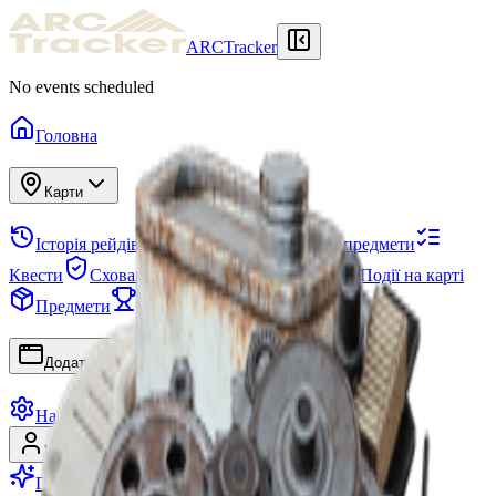
ARCTracker
No events scheduled
Головна
Карти
Історія рейдів
Схованка
Необхідні предмети
Квести
Схованка
Проєкти
Загони
Події на карті
Предмети
Сезони
Дерево навичок
Додатки
Налаштування
Увійти
Зареєструватися
Перейти на Premium