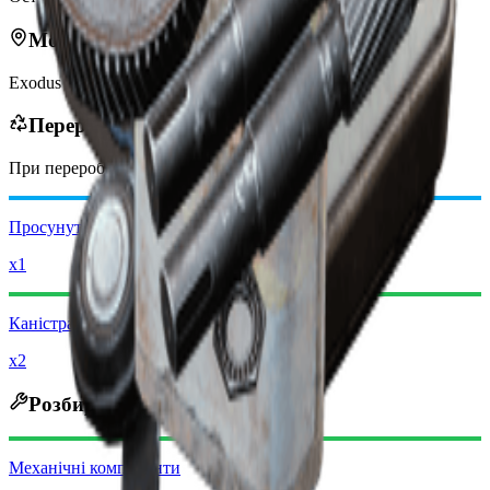
Можна знайти в
Exodus
Переробляється в
При переробці ви отримаєте
-650
менше
Монет рейдера
Просунуті механічні компоненти
x1
Каністра
x2
Розбирається на
Механічні компоненти