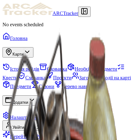
ARCTracker
No events scheduled
Головна
Карти
Історія рейдів
Схованка
Необхідні предмети
Квести
Схованка
Проєкти
Загони
Події на карті
Предмети
Сезони
Дерево навичок
Додатки
Налаштування
Увійти
Зареєструватися
Перейти на Premium