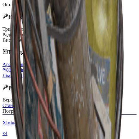
Останнє оновлення
:
Mar 22, 2026
Ефекти
Тривалість
20s
Радіус
7.5m
Виснаження витривалості
25/s
Продається торговцями
Apollo
vendorLevel
810 Coins
Ліміт: 6
Оновлюється щодня
Рецепт виготовлення
Верстак
:
Станція вибухівки
Потрібні матеріали:
Хімікати
x4