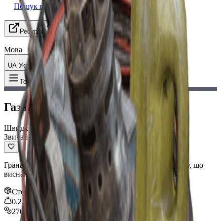
Пошук групи
Ресурси
Мова
UA Українська
Предмет
:
Газова граната
Toggle Menu
Газова граната
Швидке використання
Звичайний
Граната, яка при ударі випускає стійку токсичну хмару, що
виснажує витривалість усіх рейдерів у зоні ураження.
Стек
:
3
0.2
kg
270