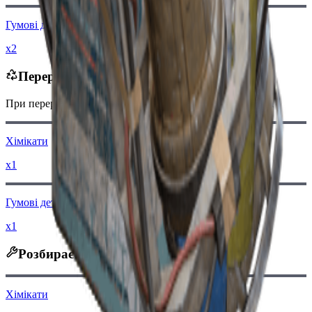
Гумові деталі
x2
Переробляється в
При переробці ви отримаєте
-170
менше
Монет рейдера
Хімікати
x1
Гумові деталі
x1
Розбирається на
Хімікати