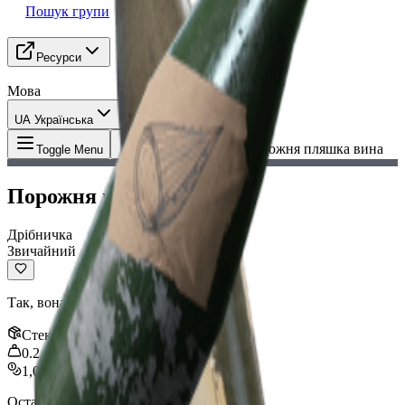
Пошук групи
Ресурси
Мова
UA Українська
Предмет
:
Порожня пляшка вина
Toggle Menu
Порожня пляшка вина
Дрібничка
Звичайний
Так, вона справді порожня.
Стек
:
5
0.2
kg
1,000
Останнє оновлення
:
Mar 17, 2026