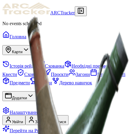
ARCTracker
No events scheduled
Головна
Карти
Історія рейдів
Схованка
Необхідні предмети
Квести
Схованка
Проєкти
Загони
Події на карті
Предмети
Сезони
Дерево навичок
Додатки
Налаштування
Увійти
Зареєструватися
Перейти на Premium