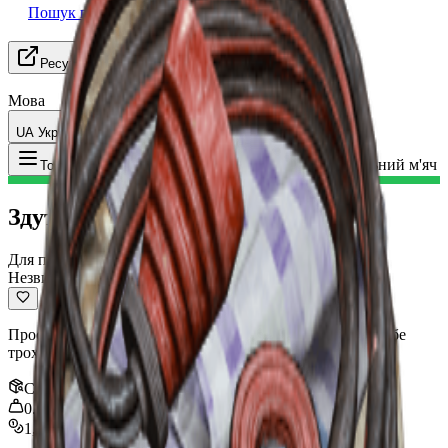
Пошук групи
Ресурси
Мова
UA Українська
Предмет
:
Здутий футбольний м'яч
Toggle Menu
Здутий футбольний м'яч
Для переробки
Незвичайний
Просто дивлячись на це, ви теж починаєте відчувати себе
трохи здутим.
Стек
:
3
0.8
kg
1,000