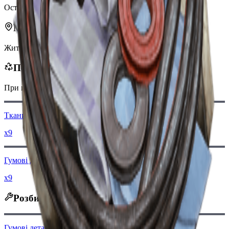
Останнє оновлення
:
Jan 09, 2026
Можна знайти в
Житловий сектор
Переробляється в
При переробці ви отримаєте
-100
менше
Монет рейдера
Тканина
x9
Гумові деталі
x9
Розбирається на
Гумові деталі