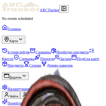
ARCTracker
No events scheduled
Головна
Карти
Історія рейдів
Схованка
Необхідні предмети
Квести
Схованка
Проєкти
Загони
Події на карті
Предмети
Сезони
Дерево навичок
Додатки
Налаштування
Увійти
Зареєструватися
Перейти на Premium