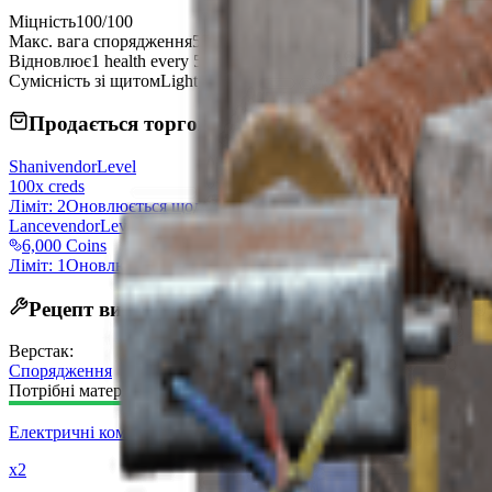
Міцність
100/100
Макс. вага спорядження
55
Відновлює
1 health every 5 seconds. When damage is taken, the effec
Сумісність зі щитом
Light, Medium, Heavy
Продається торговцями
Shani
vendorLevel
100x creds
Ліміт: 2
Оновлюється щодня
Lance
vendorLevel
6,000 Coins
Ліміт: 1
Оновлюється щодня
Рецепт виготовлення
Верстак
:
Спорядження
Потрібні матеріали:
Електричні компоненти
x2