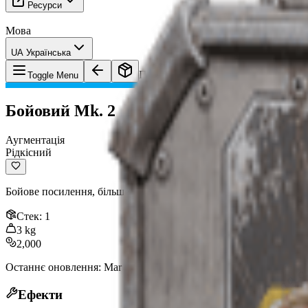
Ресурси
Мова
UA Українська
Предмет
:
Бойовий Mk. 2
Toggle Menu
Бойовий Mk. 2
Аугментація
Рідкісний
Бойове посилення, більше орієнтоване на маневреність, ніж н
Стек
:
1
3
kg
2,000
Останнє оновлення
:
Mar 22, 2026
Ефекти