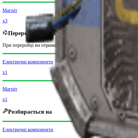
Магніт
x3
Переробляється в
При переробці ви отримаєте
-1060
менше
Монет рейдера
Електричні компоненти
x1
Магніт
x1
Розбирається на
Електричні компоненти