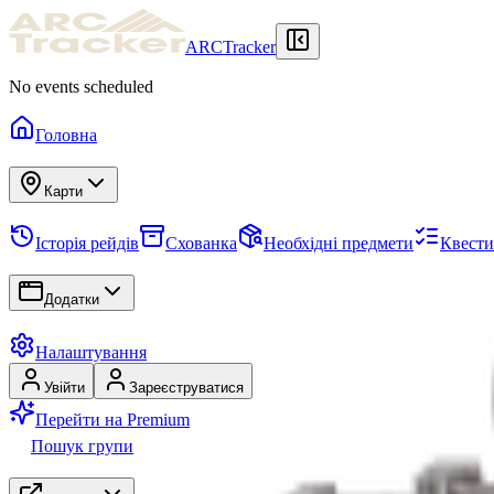
ARCTracker
No events scheduled
Головна
Карти
Історія рейдів
Схованка
Необхідні предмети
Квести
Додатки
Налаштування
Увійти
Зареєструватися
Перейти на Premium
Пошук групи