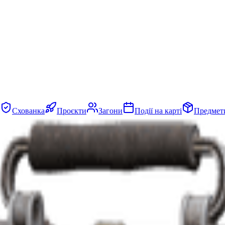
Схованка
Проєкти
Загони
Події на карті
Предмет