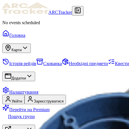
ARCTracker
No events scheduled
Головна
Карти
Історія рейдів
Схованка
Необхідні предмети
Квести
Додатки
Налаштування
Увійти
Зареєструватися
Перейти на Premium
Пошук групи