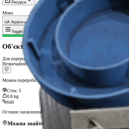
Ресурси
Мова
UA Українська
Предмет
:
Об'єктив камери
Toggle Menu
Об'єктив камери
Для переробки
Незвичайний
Можна переробити на матеріали для крафту.
Стек
:
5
0.8
kg
640
Останнє оновлення
:
Nov 03, 2025
Можна знайти в