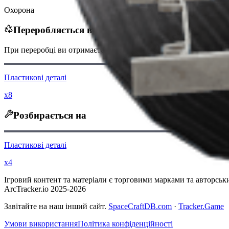
Охорона
Переробляється в
При переробці ви отримаєте
-160
менше
Монет рейдера
Пластикові деталі
x8
Розбирається на
Пластикові деталі
x4
Ігровий контент та матеріали є торговими марками та авторським
ArcTracker.io 2025-2026
Завітайте на наш інший сайт.
SpaceCraftDB.com
·
Tracker.Game
Умови використання
Політика конфіденційності