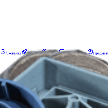
Схованка
Проєкти
Загони
Події на карті
Предмет