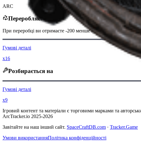
ARC
Переробляється в
При переробці ви отримаєте
-200
менше
Монет рейдера
Гумові деталі
x16
Розбирається на
Гумові деталі
x9
Ігровий контент та матеріали є торговими марками та авторським
ArcTracker.io 2025-2026
Завітайте на наш інший сайт.
SpaceCraftDB.com
·
Tracker.Game
Умови використання
Політика конфіденційності