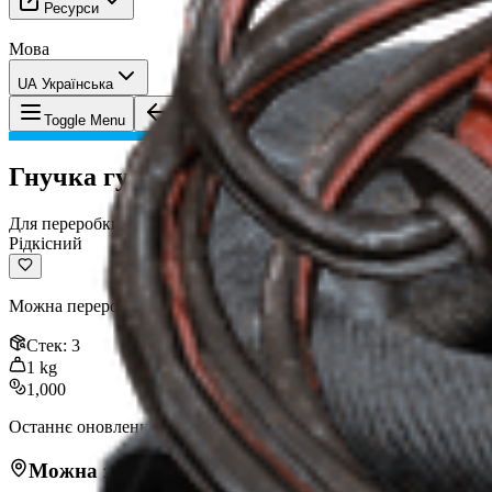
Ресурси
Мова
UA Українська
Предмет
:
Гнучка гума ARC
Toggle Menu
Гнучка гума ARC
Для переробки
Рідкісний
Можна переробити на матеріали для крафту.
Стек
:
3
1
kg
1,000
Останнє оновлення
:
Jan 13, 2026
Можна знайти в