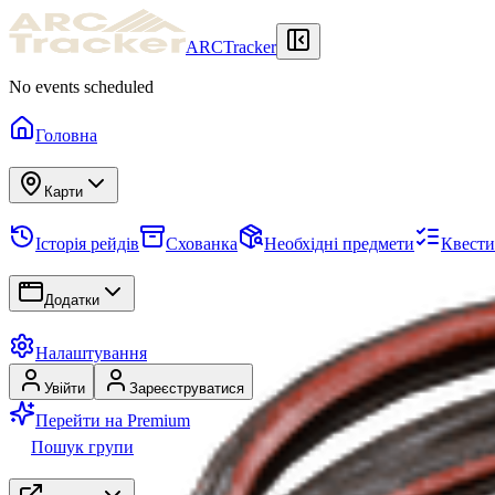
ARCTracker
No events scheduled
Головна
Карти
Історія рейдів
Схованка
Необхідні предмети
Квести
Додатки
Налаштування
Увійти
Зареєструватися
Перейти на Premium
Пошук групи