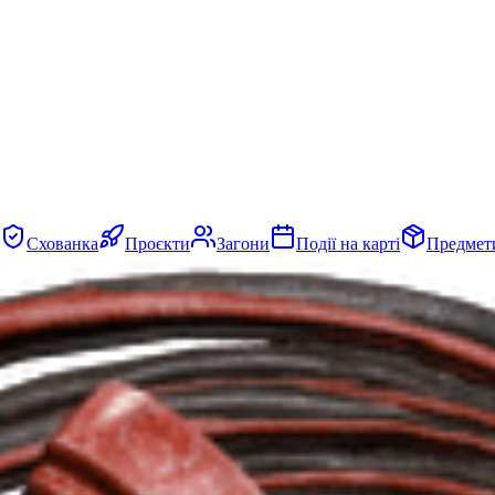
Схованка
Проєкти
Загони
Події на карті
Предмет