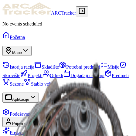
ARCTracker
No events scheduled
Početna
Mape
Istorija racija
Skladište
Potrebni predmeti
Misije
Skrovište
Projekti
Odredi
Događaji na mapi
Predmeti
Sezone
Stablo veština
Aplikacije
Podešavanja
Prijavi se
Registruj se
Postani Premium