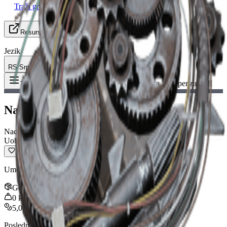
Traži grupu
Resursi
Jezik
RS Srpski
Predmet
:
Nacrt za Kompenzator II
Toggle Menu
Nacrt za Kompenzator II
Nacrt
Uobičajeno
Umereno smanjuje rasipanje po hicu.
Gomila
:
1
0
kg
5,000
Poslednje ažuriranje
:
Nov 01, 2025