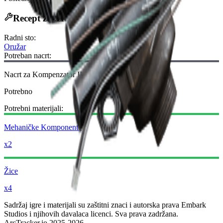
Recept za izradu
Radni sto
:
Oružar
Potreban nacrt:
Nacrt za Kompenzator II
Potrebno
Potrebni materijali:
Mehaničke Komponente
x2
Žice
x4
Sadržaj igre i materijali su zaštitni znaci i autorska prava Embark
Studios i njihovih davalaca licenci. Sva prava zadržana.
ArcTracker.io 2025-2026