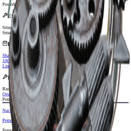
Poslednje ažuriranje
:
Mar 22, 2026
Efekti
Smanjeno Maksimalno Raspršenje Pucnja
20%
Smanjeno Raspršenje po Pucnju
40%
Prodaju trgovci
Shani
100x creds
Limit: 2
Obnavlja se dnevno
Recept za izradu
Radni sto
:
Oružar
Potreban nacrt:
Nacrt za Kompenzator II
Potrebno
Potrebni materijali: