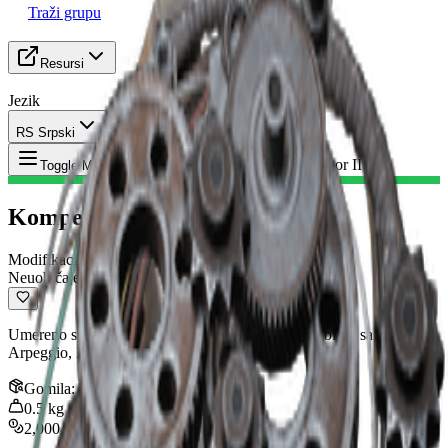
Traži grupu
Resursi
Jezik
RS Srpski
Predmet
:
Kompenzator II
Toggle Menu
Kompenzator II
Modifikacija
Neuobičajeno
Umereno smanjuje raspršenje po pucnju. Kompatibilno sa:
Arpeggio, Ferro, Renegade, Anvil, Stitcher
Gomila
:
1
0.5
kg
2,000