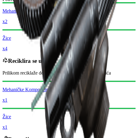
Mehaničke Komponente
x2
Žice
x4
Reciklira se u
Prilikom reciklaže dobićete
-1160
manje
Rejder novčića
Mehaničke Komponente
x1
Žice
x1