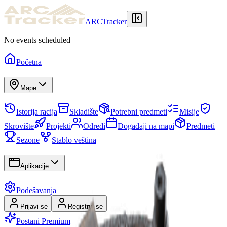
ARCTracker
No events scheduled
Početna
Mape
Istorija racija
Skladište
Potrebni predmeti
Misije
Skrovište
Projekti
Odredi
Događaji na mapi
Predmeti
Sezone
Stablo veština
Aplikacije
Podešavanja
Prijavi se
Registruj se
Postani Premium