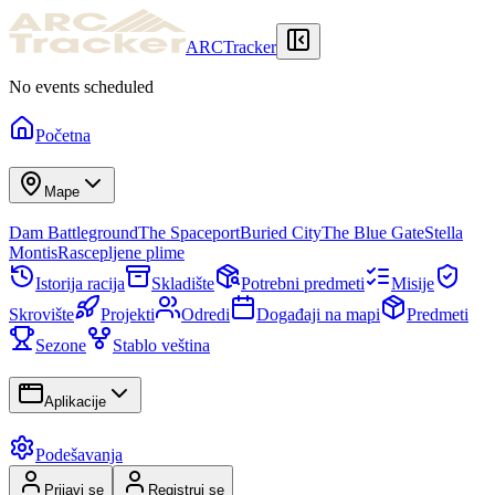
ARCTracker
No events scheduled
Početna
Mape
Dam Battleground
The Spaceport
Buried City
The Blue Gate
Stella
Montis
Rascepljene plime
Istorija racija
Skladište
Potrebni predmeti
Misije
Skrovište
Projekti
Odredi
Događaji na mapi
Predmeti
Sezone
Stablo veština
Aplikacije
Podešavanja
Prijavi se
Registruj se