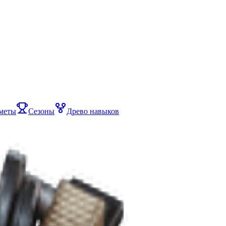
меты
Сезоны
Древо навыков