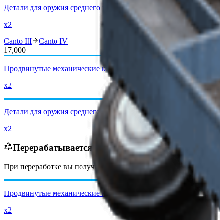
Детали для оружия среднего калибра
x2
Canto III
Canto IV
17,000
Продвинутые механические компоненты
x2
Детали для оружия среднего калибра
x2
Перерабатывается в
При переработке вы получите
-5100
меньше
монет рейдеров
Продвинутые механические компоненты
x2