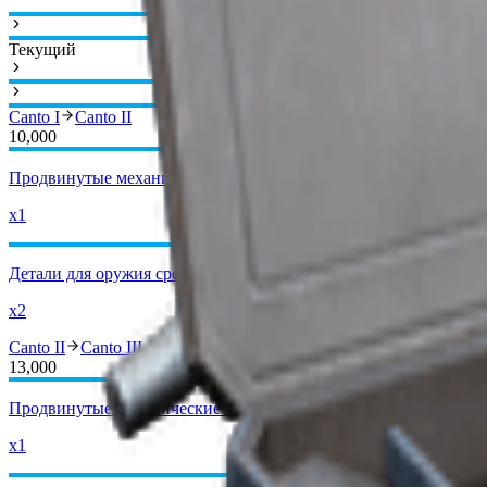
Текущий
Canto I
Canto II
10,000
Продвинутые механические компоненты
x1
Детали для оружия среднего калибра
x2
Canto II
Canto III
13,000
Продвинутые механические компоненты
x1