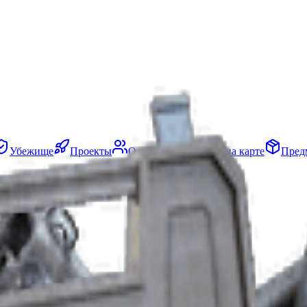
Убежище
Проекты
Отряды
События на карте
Пред