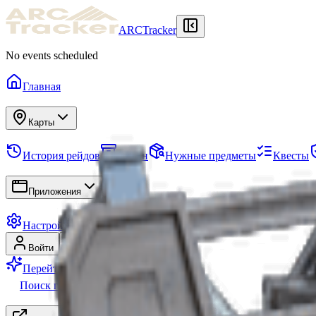
ARCTracker
No events scheduled
Главная
Карты
История рейдов
Схрон
Нужные предметы
Квесты
Приложения
Настройки
Войти
Регистрация
Перейти на Premium
Поиск группы