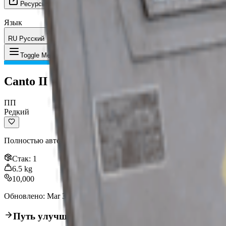
Ресурсы
Язык
RU Русский
Предмет
:
Canto II
Toggle Menu
Canto II
ПП
Редкий
Полностью автоматический пистолет-пулемет большего калибр
Стак
:
1
6.5
kg
10,000
Обновлено
:
Mar 31, 2026
Путь улучшения