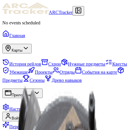
ARCTracker
No events scheduled
Главная
Карты
История рейдов
Схрон
Нужные предметы
Квесты
Убежище
Проекты
Отряды
События на карте
Предметы
Сезоны
Древо навыков
Приложения
Настройки
Войти
Регистрация
Перейти на Premium