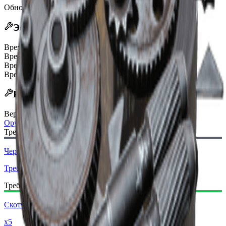
Обновлено
:
Jan 09, 2026
Эффекты
Время экипировки +20%
Время снятия экипировки +20%
Время восстановления разброса -50%
Время восстановления отдачи -50%
Рецепт крафта
Верстак
:
Оружейный верстак
Требуемый чертеж:
Чертеж — Надежный приклад III
Требуется
Требуемые материалы:
Скотч
x5