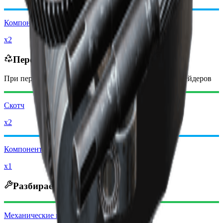
Компоненты для модификаций
x2
Перерабатывается в
При переработке вы получите
-2650
меньше
монет рейдеров
Скотч
x2
Компоненты для модификаций
x1
Разбирается на
Механические компоненты