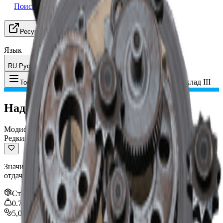
Поиск группы
Ресурсы
Язык
RU Русский
Предмет
:
Надежный приклад III
Toggle Menu
Надежный приклад III
Модификация
Редкий
Значительно улучшает разброс и время восстановления
отдачи.
Стак
:
1
0.75
kg
5,000