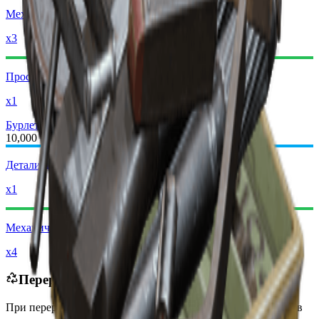
Механические компоненты
x3
Простые детали для оружия
x1
Бурлетта III
Бурлетта IV
10,000
Детали для легкого оружия
x1
Механические компоненты
x4
Перерабатывается в
При переработке вы получите
-4090
меньше
монет рейдеров