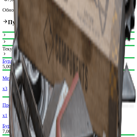
Обновлено
:
Mar 17, 2026
Путь улучшения
Текущий
Бурлетта I
Бурлетта II
5,000
Механические компоненты
x3
Простые детали для оружия
x1
Бурлетта II
Бурлетта III
7,000