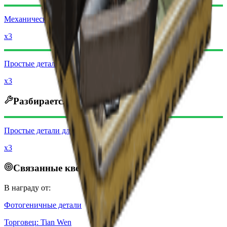
Механические компоненты
x3
Простые детали для оружия
x3
Разбирается на
Простые детали для оружия
x3
Связанные квесты
В награду от:
Фотогеничные детали
Торговец
:
Tian Wen