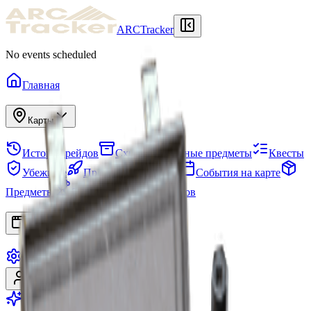
ARCTracker
No events scheduled
Главная
Карты
История рейдов
Схрон
Нужные предметы
Квесты
Убежище
Проекты
Отряды
События на карте
Предметы
Сезоны
Древо навыков
Приложения
Настройки
Войти
Регистрация
Перейти на Premium