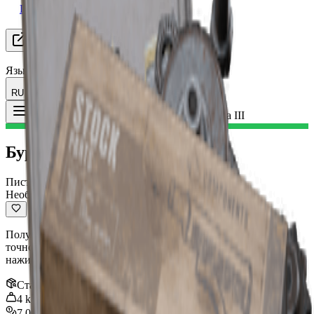
Поиск группы
Ресурсы
Язык
RU Русский
Предмет
:
Бурлетта III
Toggle Menu
Бурлетта III
Пистолет
Необычный
Полуавтоматический пистолет с приличным уроном и
точностью. Можно стрелять так быстро, как вы можете
нажимать на курок.
Стак
:
1
4
kg
7,000