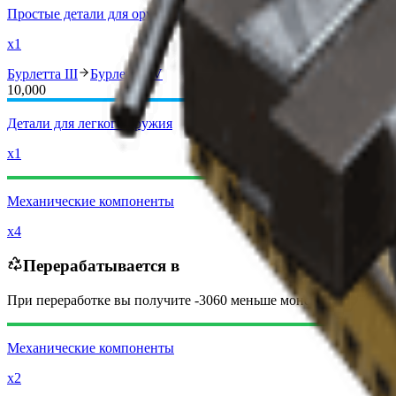
Простые детали для оружия
x1
Бурлетта III
Бурлетта IV
10,000
Детали для легкого оружия
x1
Механические компоненты
x4
Перерабатывается в
При переработке вы получите
-3060
меньше
монет рейдеров
Механические компоненты
x2