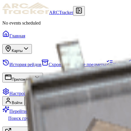
ARCTracker
No events scheduled
Главная
Карты
История рейдов
Схрон
Нужные предметы
Квесты
Приложения
Настройки
Войти
Регистрация
Перейти на Premium
Поиск группы