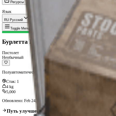
Ресурсы
Язык
RU Русский
Предмет
:
Бурлетта II
Toggle Menu
Бурлетта II
Пистолет
Необычный
Полуавтоматический пистолет с приличным уроном и точностью
Стак
:
1
4
kg
5,000
Обновлено
:
Feb 24, 2026
Путь улучшения