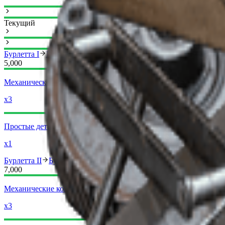
Текущий
Бурлетта I
Бурлетта II
5,000
Механические компоненты
x3
Простые детали для оружия
x1
Бурлетта II
Бурлетта III
7,000
Механические компоненты
x3