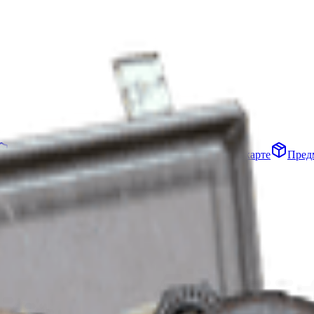
Убежище
Проекты
Отряды
События на карте
Пред