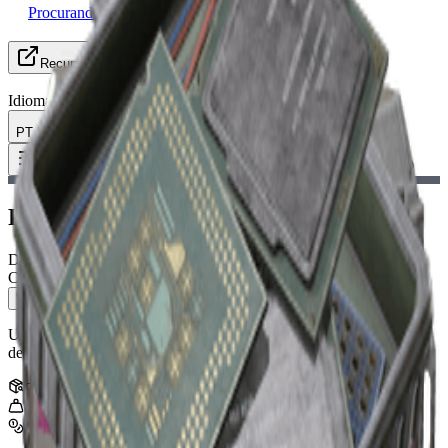
Procurando Grupo
Recursos
Idioma
PT Português
Item
:
Projeto Tático Mk. 3 (Cura)
Toggle Menu
Projeto Tático Mk. 3 (Cura)
Diagrama
Comum
Um aumento focado em cura que adiciona espaços extras para itens
de cura.
Pilha
:
1
0
kg
5,000