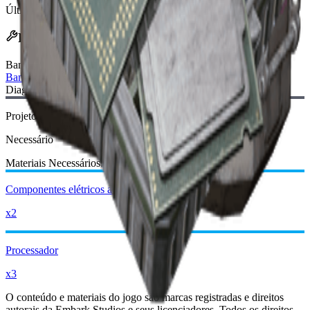
Última atualização
:
Nov 11, 2025
Receita de Fabricação
Bancada de Fabricação
:
Bancada de equipamento
Diagrama Necessário:
Projeto Tático Mk. 3 (Cura)
Necessário
Materiais Necessários:
Componentes elétricos avançados
x2
Processador
x3
O conteúdo e materiais do jogo são marcas registradas e direitos
autorais da Embark Studios e seus licenciadores. Todos os direitos