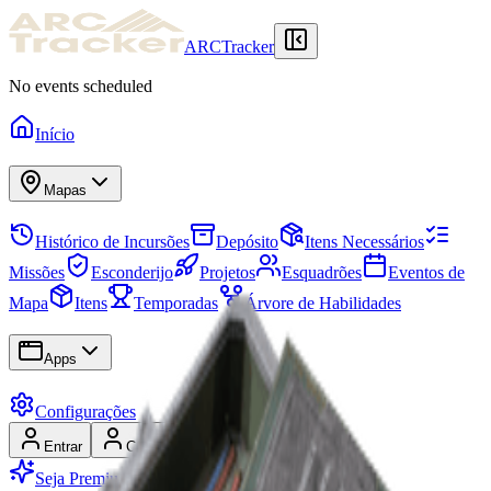
ARCTracker
No events scheduled
Início
Mapas
Histórico de Incursões
Depósito
Itens Necessários
Missões
Esconderijo
Projetos
Esquadrões
Eventos de
Mapa
Itens
Temporadas
Árvore de Habilidades
Apps
Configurações
Entrar
Cadastrar-se
Seja Premium