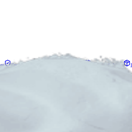
es
Esconderijo
Projetos
Esquadrões
Eventos de Mapa