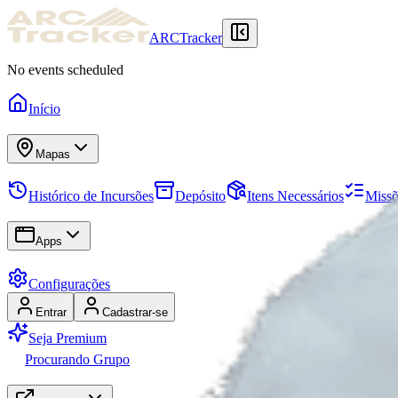
ARCTracker
No events scheduled
Início
Mapas
Histórico de Incursões
Depósito
Itens Necessários
Missõ
Apps
Configurações
Entrar
Cadastrar-se
Seja Premium
Procurando Grupo