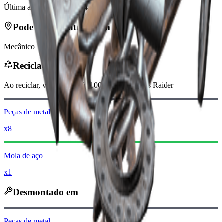
Última atualização
:
Feb 24, 2026
Pode ser encontrado em
Mecânico
Reciclado em
Ao reciclar, você receberá
-100
menos
Moedas Raider
Peças de metal
x8
Mola de aço
x1
Desmontado em
Peças de metal