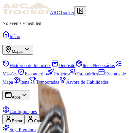
ARCTracker
No events scheduled
Início
Mapas
Histórico de Incursões
Depósito
Itens Necessários
Missões
Esconderijo
Projetos
Esquadrões
Eventos de
Mapa
Itens
Temporadas
Árvore de Habilidades
Apps
Configurações
Entrar
Cadastrar-se
Seja Premium