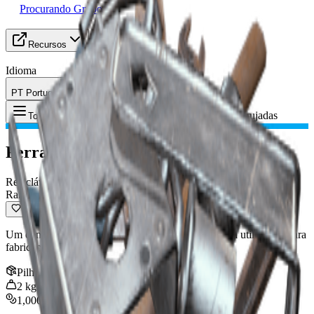
Procurando Grupo
Recursos
Idioma
PT Português
Item
:
Ferramentas enferrujadas
Toggle Menu
Ferramentas enferrujadas
Reciclável
Raro
Um conjunto de ferramentas, enferrujadas mas ainda utilizáveis para
fabricação.
Pilha
:
3
2
kg
1,000