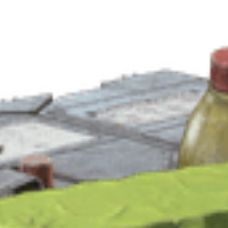
es
Esconderijo
Projetos
Esquadrões
Eventos de Mapa