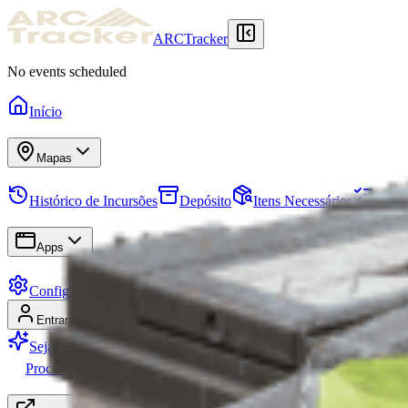
ARCTracker
No events scheduled
Início
Mapas
Histórico de Incursões
Depósito
Itens Necessários
Missõ
Apps
Configurações
Entrar
Cadastrar-se
Seja Premium
Procurando Grupo