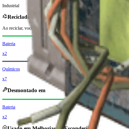
Industrial
Reciclado em
Ao reciclar, você receberá
-150
menos
Moedas Raider
Bateria
x2
Químicos
x7
Desmontado em
Bateria
x2
Usado em Melhorias de Esconderijo