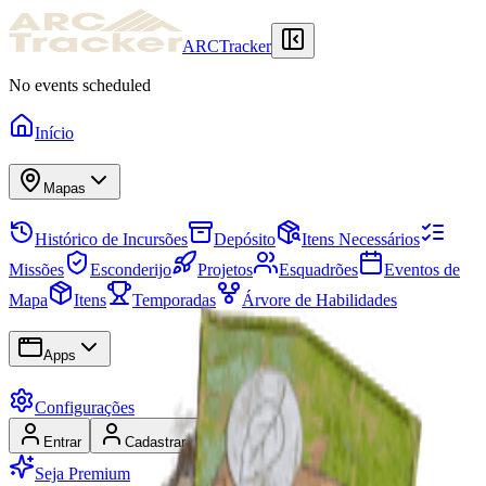
ARCTracker
No events scheduled
Início
Mapas
Histórico de Incursões
Depósito
Itens Necessários
Missões
Esconderijo
Projetos
Esquadrões
Eventos de
Mapa
Itens
Temporadas
Árvore de Habilidades
Apps
Configurações
Entrar
Cadastrar-se
Seja Premium