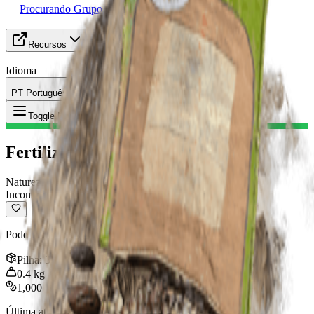
Procurando Grupo
Recursos
Idioma
PT Português
Item
:
Fertilizante
Toggle Menu
Fertilizante
Natureza
Incomum
Pode valer algumas moedas.
Pilha
:
5
0.4
kg
1,000
Última atualização
:
Jan 09, 2026