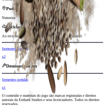
Pode ser encontrado em
Natureza
Reciclado em
Ao reciclar, você receberá
-800
menos
Moedas Raider
Sementes sortidas
x2
Desmontado em
Sementes sortidas
x1
O conteúdo e materiais do jogo são marcas registradas e direitos
autorais da Embark Studios e seus licenciadores. Todos os direitos
reservados.