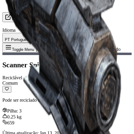
Procurando Grupo
Recursos
Idioma
PT Português
Item
:
Scanner Snitch danificado
Toggle Menu
Scanner Snitch danificado
Reciclável
Comum
Pode ser reciclado em materiais de fabricação.
Pilha
:
3
0.25
kg
659
Última atualização
:
Jan 13, 2026