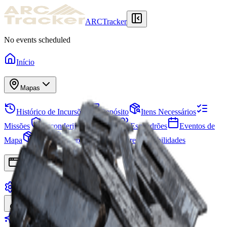
ARCTracker
No events scheduled
Início
Mapas
Histórico de Incursões
Depósito
Itens Necessários
Missões
Esconderijo
Projetos
Esquadrões
Eventos de
Mapa
Itens
Temporadas
Árvore de Habilidades
Apps
Configurações
Entrar
Cadastrar-se
Seja Premium