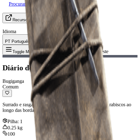
Procurando Grupo
Recursos
Idioma
PT Português
Item
:
Diário de Celeste
Toggle Menu
Diário de Celeste
Bugiganga
Comum
Surrado e rasgado, você pode ver o contorno fraco de rabiscos ao
longo das bordas.
Pilha
:
1
0.25
kg
100