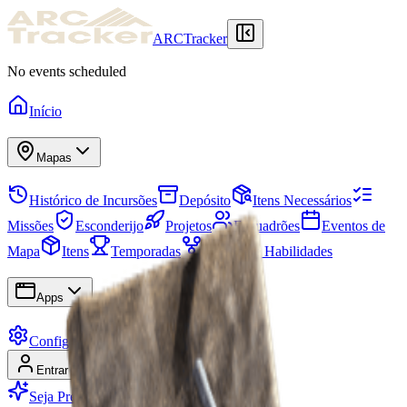
ARCTracker
No events scheduled
Início
Mapas
Histórico de Incursões
Depósito
Itens Necessários
Missões
Esconderijo
Projetos
Esquadrões
Eventos de
Mapa
Itens
Temporadas
Árvore de Habilidades
Apps
Configurações
Entrar
Cadastrar-se
Seja Premium