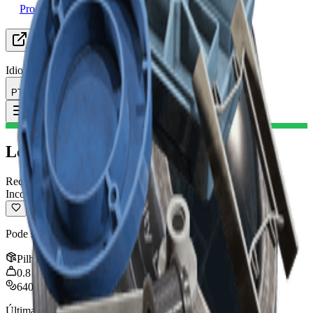
Procurando Grupo
Recursos
Idioma
PT Português
Item
:
Lente de câmera
Toggle Menu
Lente de câmera
Reciclável
Incomum
Pode ser reciclado em materiais de fabricação.
Pilha
:
5
0.8
kg
640
Última atualização
:
Nov 03, 2025