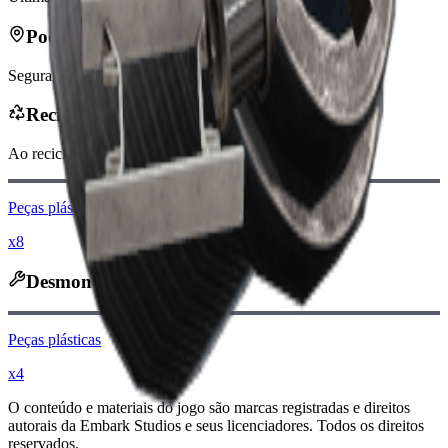
Pode ser encontrado em
Segurança
Reciclado em
Ao reciclar, você receberá
-160
menos
Moedas Raider
Peças plásticas
x8
Desmontado em
Peças plásticas
x4
O conteúdo e materiais do jogo são marcas registradas e direitos
autorais da Embark Studios e seus licenciadores. Todos os direitos
reservados.