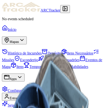
ARCTracker
No events scheduled
Início
Mapas
Histórico de Incursões
Depósito
Itens Necessários
Missões
Esconderijo
Projetos
Esquadrões
Eventos de
Mapa
Itens
Temporadas
Árvore de Habilidades
Apps
Configurações
Entrar
Cadastrar-se
Seja Premium