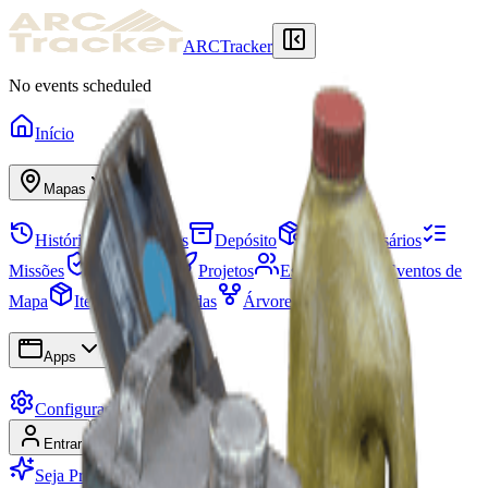
ARCTracker
No events scheduled
Início
Mapas
Histórico de Incursões
Depósito
Itens Necessários
Missões
Esconderijo
Projetos
Esquadrões
Eventos de
Mapa
Itens
Temporadas
Árvore de Habilidades
Apps
Configurações
Entrar
Cadastrar-se
Seja Premium