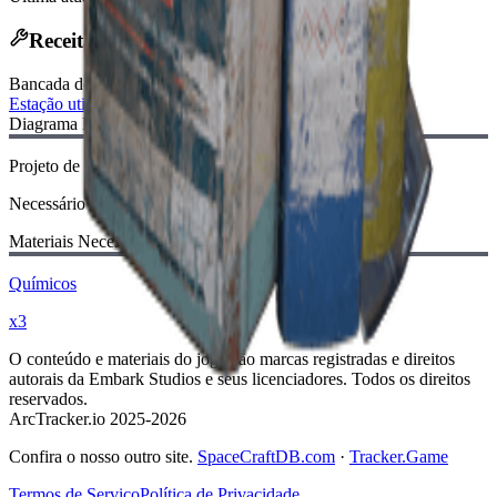
Receita de Fabricação
Bancada de Fabricação
:
Estação utilitária
Diagrama Necessário:
Projeto de bastão luminoso azul
Necessário
Materiais Necessários:
Químicos
x3
O conteúdo e materiais do jogo são marcas registradas e direitos
autorais da Embark Studios e seus licenciadores. Todos os direitos
reservados.
ArcTracker.io 2025-2026
Confira o nosso outro site.
SpaceCraftDB.com
·
Tracker.Game
Termos de Serviço
Política de Privacidade