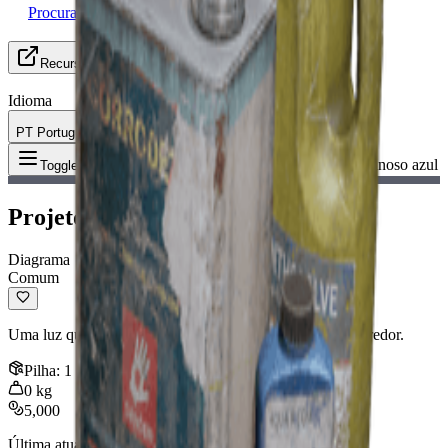
Procurando Grupo
Recursos
Idioma
PT Português
Item
:
Projeto de bastão luminoso azul
Toggle Menu
Projeto de bastão luminoso azul
Diagrama
Comum
Uma luz química arremessável que ilumina a área ao seu redor.
Pilha
:
1
0
kg
5,000
Última atualização
:
Nov 04, 2025